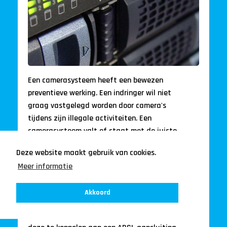
Een camerasysteem heeft een bewezen
preventieve werking. Een indringer wil niet
graag vastgelegd worden door camera's
tijdens zijn illegale activiteiten. Een
camerasysteem valt of staat met de juiste
keuze wat betreft camera's en positionering.
Deze website maakt gebruik van cookies.
Met een juiste camera op de juiste plaats
Meer informatie
kunt u de opgenomen beelden van de camera
gebruiken als bewijsmateriaal.
Akkoord
Beelden van de camera's worden digitaal
opgeslagen op de harddiskrecorder. Door